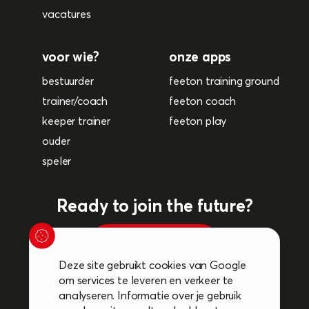
vacatures
voor wie?
onze apps
bestuurder
feeton training ground
trainer/coach
feeton coach
keeper trainer
feeton play
ouder
speler
Ready to join the future?
plan een afspraak
Deze site gebruikt cookies van Google
om services te leveren en verkeer te
Volg ons op de socials:
analyseren. Informatie over je gebruik