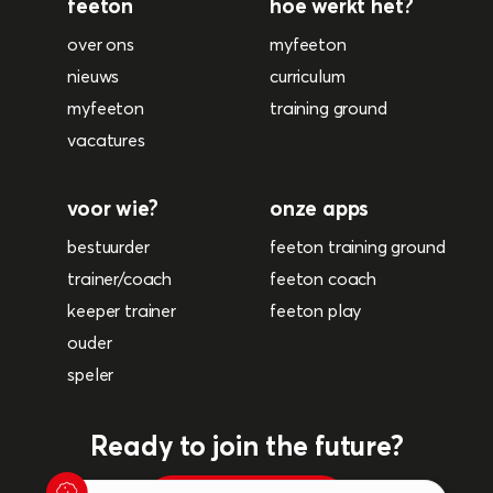
feeton
hoe werkt het?
over ons
myfeeton
nieuws
curriculum
myfeeton
training ground
vacatures
voor wie?
onze apps
bestuurder
feeton training ground
trainer/coach
feeton coach
keeper trainer
feeton play
ouder
speler
Ready to join the future?