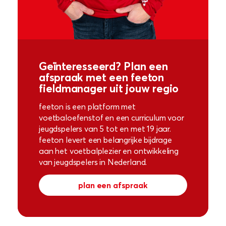
Geïnteresseerd? Plan een
afspraak met een feeton
fieldmanager uit jouw regio
feeton is een platform met
voetbaloefenstof en een curriculum voor
jeugdspelers van 5 tot en met 19 jaar.
feeton levert een belangrijke bijdrage
aan het voetbalplezier en ontwikkeling
van jeugdspelers in Nederland.
plan een afspraak