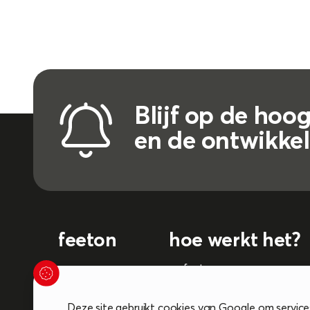
Blijf op de hoo
en de ontwikke
feeton
hoe werkt het?
over ons
myfeeton
nieuws
curriculum
Deze site gebruikt cookies van Google om service
myfeeton
training ground