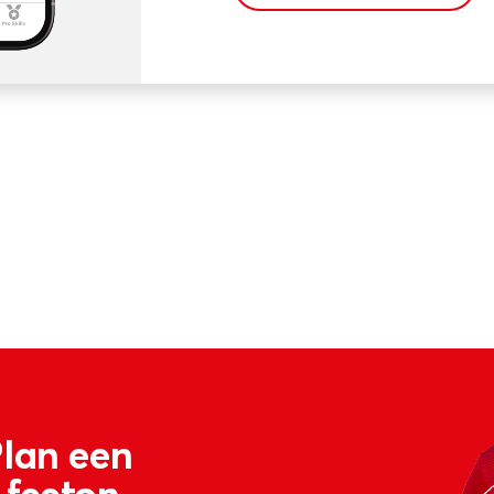
Plan een
 feeton