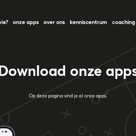
wie?
onze apps
over ons
kenniscentrum
coachin
Download onze app
Op deze pagina vind je al onze apps.