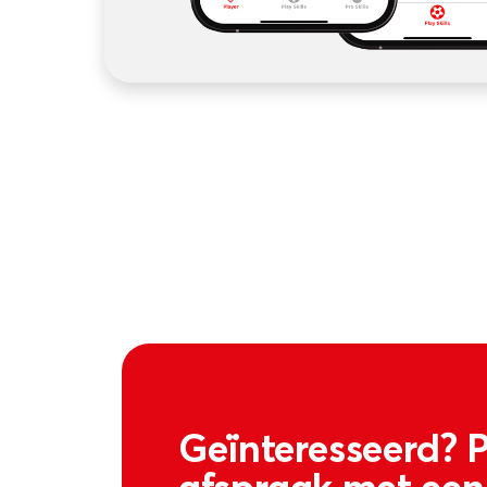
Geïnteresseerd? 
afspraak met een