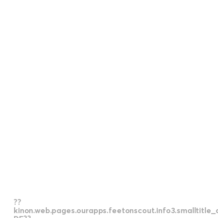
??
kinon.web.pages.ourapps.feetonscou
DE??
??
kinon.web.pages.ourapps.feetonscout.info3.smalltitle_