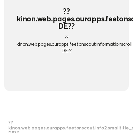
??
kinon.web.pages.ourapps.feetonsco
DE??
??
kinon.web.pages.ourapps.feetonscout.informationscrolll
DE??
??
kinon.web.pages.ourapps.feetonscout.info2.smalltitle_
DE??