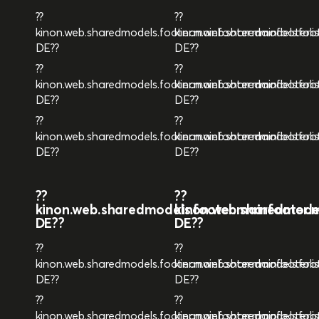
??
??
kinon.web.sharedmodels.footer.mainfooter.mainfooterl
kinon.web.sharedmodels.foot
DE??
DE??
??
??
kinon.web.sharedmodels.footer.mainfooter.mainfooterli
kinon.web.sharedmodels.foot
DE??
DE??
??
??
kinon.web.sharedmodels.footer.mainfooter.mainfooterli
kinon.web.sharedmodels.foot
DE??
DE??
??
??
kinon.web.sharedmodels.footer.mainfooter.ma
kinon.web.sharedmodels
DE??
DE??
??
??
kinon.web.sharedmodels.footer.mainfooter.mainfooterli
kinon.web.sharedmodels.foot
DE??
DE??
??
??
kinon.web.sharedmodels.footer.mainfooter.mainfooterli
kinon.web.sharedmodels.foot