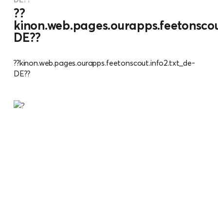
??
kinon.web.pages.ourapps.feetonscout
DE??
??kinon.web.pages.ourapps.feetonscout.info2.txt_de-
DE??