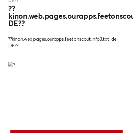
DE??
??
kinon.web.pages.ourapps.feetonscout
DE??
??kinon.web.pages.ourapps.feetonscout.info3.txt_de-
DE??