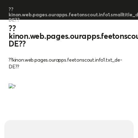
??
kinon.web.pages.ourapps.feetonscout.info1.smalltitle_
DE??
??
kinon.web.pages.ourapps.feetonscout
DE??
??kinon.web.pages.ourapps.feetonscout.info1.txt_de-
DE??