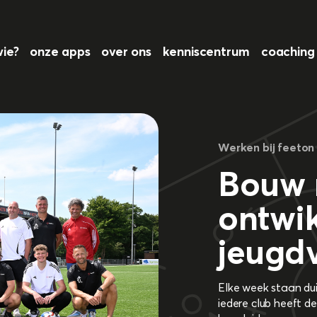
wie?
onze apps
over ons
kenniscentrum
coachin
Werken bij feeton
Bouw 
ontwi
jeugd
Elke week staan dui
iedere club heeft de