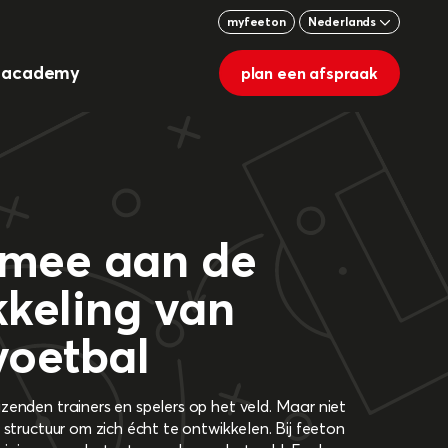
myfeeton
Nederlands
g academy
plan een afspraak
mee aan de
kkeling van
voetbal
zenden trainers en spelers op het veld. Maar niet
 structuur om zich écht te ontwikkelen. Bij feeton