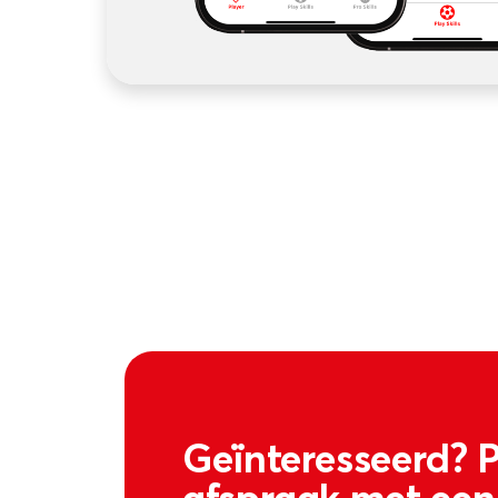
Geïnteresseerd? 
afspraak met een