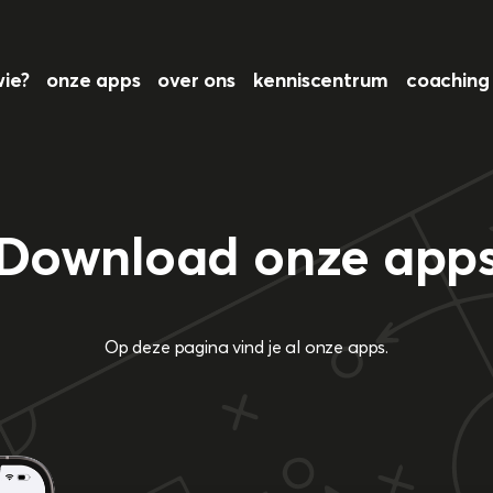
wie?
onze apps
over ons
kenniscentrum
coachin
Download onze app
Op deze pagina vind je al onze apps.