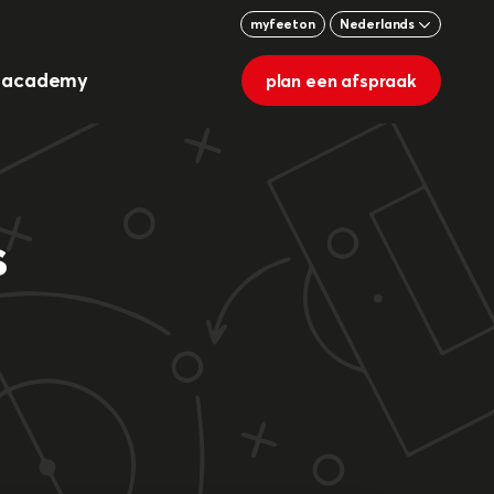
myfeeton
Nederlands
g academy
plan een afspraak
s