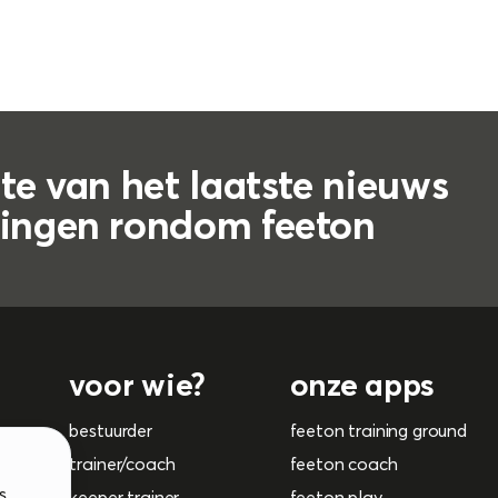
gte van het laatste nieuws
lingen rondom feeton
voor wie?
onze apps
bestuurder
feeton training ground
trainer/coach
feeton coach
s
keeper trainer
feeton play