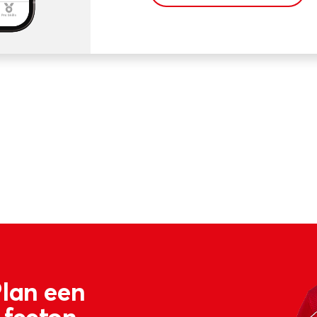
Plan een
 feeton