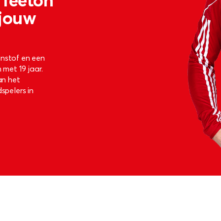
 jouw
enstof en een
 met 19 jaar.
an het
spelers in