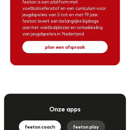
feeton is een platform met
voetbaloefenstof en een curriculum voor
jeugdspelers van 5 tot en met 19 jaar.
feeton levert een belangrijke bijdrage
aan het voetbalplezier en ontwikkeling
van jeugdspelers in Nederland.
plan een afspraak
Onze apps
feeton coach
feeton play