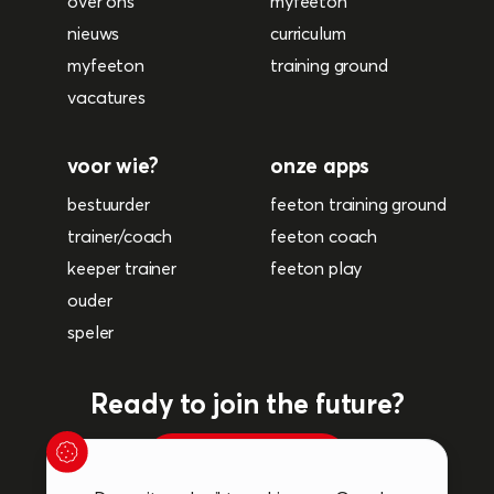
over ons
myfeeton
nieuws
curriculum
myfeeton
training ground
vacatures
voor wie?
onze apps
bestuurder
feeton training ground
trainer/coach
feeton coach
keeper trainer
feeton play
ouder
speler
Ready to join the future?
plan een afspraak