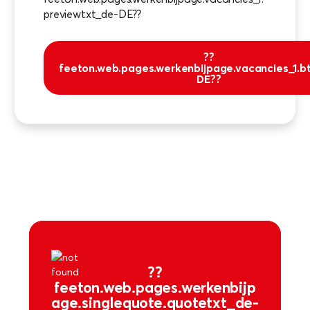
previewtxt_de-DE??
??
feeton.web.pages.werkenbijpage.vacancies_1.bt
DE??
??
feeton.web.pages.werkenbijp
age.singlequote.quotetxt_de-