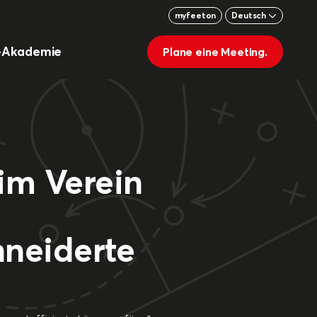
myfeeton
Deutsch
-Akademie
Plane eine Meeting.
 im Verein
neiderte