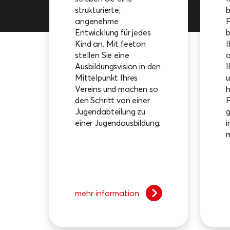
strukturierte,
b
angenehme
F
Entwicklung für jedes
b
Kind an. Mit feeton
I
stellen Sie eine
a
Ausbildungsvision in den
I
Mittelpunkt Ihres
u
Vereins und machen so
den Schritt von einer
F
Jugendabteilung zu
g
einer Jugendausbildung.
i
m
mehr information