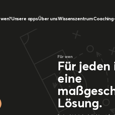
 wen?
Unsere apps
Über uns
Wissenszentrum
Coaching
Für wen
Für jeden
eine
maßgesch
Lösung.