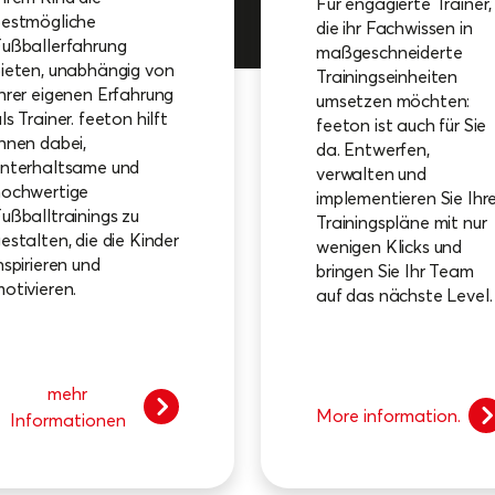
Für engagierte Trainer,
estmögliche
die ihr Fachwissen in
ußballerfahrung
maßgeschneiderte
ieten, unabhängig von
Trainingseinheiten
hrer eigenen Erfahrung
umsetzen möchten:
ls Trainer. feeton hilft
feeton ist auch für Sie
hnen dabei,
da. Entwerfen,
nterhaltsame und
verwalten und
hochwertige
implementieren Sie Ihr
ußballtrainings zu
Trainingspläne mit nur
estalten, die die Kinder
wenigen Klicks und
nspirieren und
bringen Sie Ihr Team
otivieren.
auf das nächste Level.
mehr
More information.
Informationen