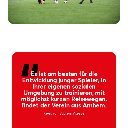
Es ist am besten für die
Entwicklung junger Spieler, in
ihrer eigenen sozialen
Umgebung zu trainieren, mit
möglichst kurzen Reisewegen,
findet der Verein aus Arnhem.
Kees van Buuren, Vitesse