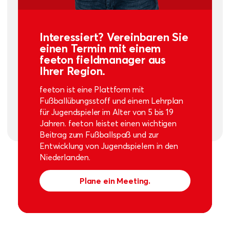
Interessiert? Vereinbaren Sie
einen Termin mit einem
feeton fieldmanager aus
Ihrer Region.
feeton ist eine Plattform mit
Fußballübungsstoff und einem Lehrplan
für Jugendspieler im Alter von 5 bis 19
Jahren. feeton leistet einen wichtigen
Beitrag zum Fußballspaß und zur
Entwicklung von Jugendspielern in den
Niederlanden.
Plane ein Meeting.