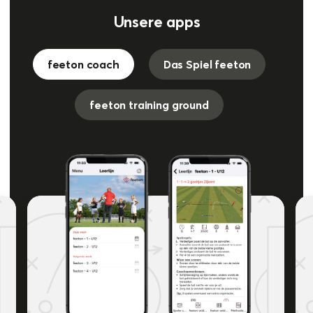
Unsere apps
feeton coach
Das Spiel feeton
feeton training ground